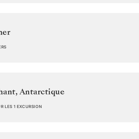
mer
ERS
phant
,
Antarctique
UR LES 1 EXCURSION