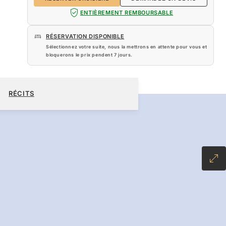
ENTIÈREMENT REMBOURSABLE
RÉSERVATION DISPONIBLE
Sélectionnez votre suite, nous la mettrons en attente pour vous et
bloquerons le prix pendent
7 jours
.
080 $US
RÉSERVER CROISIÈRE
DEMANDEZ UN DEVIS
RÉCITS
NCLUSIVE PLUS