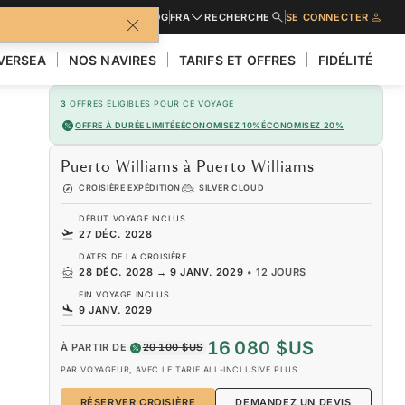
URES
DEMANDER UN DEVIS
BLOG
FRA
RECHERCHE
SE CONNECTER
LVERSEA
NOS NAVIRES
TARIFS ET OFFRES
FIDÉLITÉ
3
OFFRES ÉLIGIBLES POUR CE VOYAGE
OFFRE À DURÉE LIMITÉE
ÉCONOMISEZ 10%
ÉCONOMISEZ 20%
Puerto Williams à Puerto Williams
CROISIÈRE EXPÉDITION
SILVER CLOUD
DÉBUT VOYAGE INCLUS
27 DÉC. 2028
DATES DE LA CROISIÈRE
28 DÉC. 2028
→
9 JANV. 2029
•
12 JOURS
FIN VOYAGE INCLUS
9 JANV. 2029
16 080 $US
À PARTIR DE
20 100 $US
PAR VOYAGEUR, AVEC LE TARIF ALL-INCLUSIVE PLUS
RÉSERVER CROISIÈRE
DEMANDEZ UN DEVIS