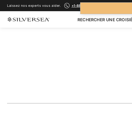
Laissez nos experts vous aider.
+1-888-978-4070
RECHERCHER UNE CROISI
RETOUR À TOUTES LES
CROISIÈRES EN ANTARCTIQUE
Antarctica: Explor
Peninsula & the Fa
Voyage
#
E4281228012
AJOUTER AUX FAVORIS
PARTAGER
TÉLÉCHARGER