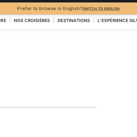
BROCH
Prefer to browse in English?
SWITCH TO ENGLISH
ÈRE
NOS CROISIÈRES
DESTINATIONS
L'EXPÉRIENCE SI
ing the
lklands
VOIR LA CARTE