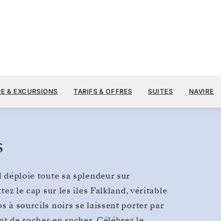
16 
20 100 $US
28 DÉC. 2028
→
9 JANV. 2029
À PARTIR DE
RE & EXCURSIONS
TARIFS & OFFRES
SUITES
NAVIRE
12 JOURS
PAR VOYAGEUR, AVEC LE TARIF ALL-I
s
l déploie toute sa splendeur sur
tez le cap sur les îles Falkland, véritable
s à sourcils noirs se laissent porter par
nt de rocher en rocher. Célébrez le