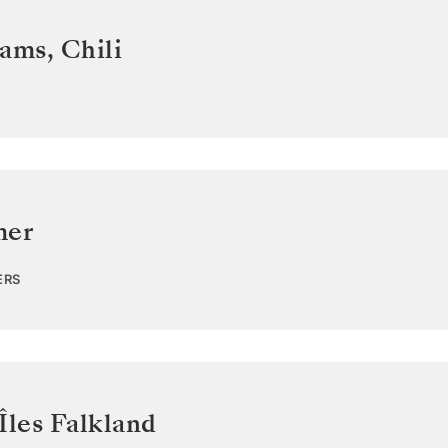
iams
,
Chili
mer
ERS
Îles Falkland