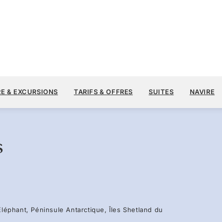
14 
18 500 $US
6
→
18 DÉC. 2028
À PARTIR DE
RE & EXCURSIONS
TARIFS & OFFRES
SUITES
NAVIRE
12 JOURS
PAR VOYAGEUR, AVEC LE TARIF ALL-I
s
'Éléphant, Péninsule Antarctique, Îles Shetland du