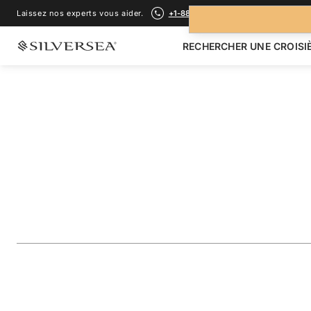
Laissez nos experts vous aider.
+1-888-978-4070
RECHERCHER UNE CROISI
RETOUR À TOUTES LES
CROISIÈRES EN ANTARCTIQUE
Antarctica: Explor
Peninsula & the Fa
Voyage
#
E4281206012
AJOUTER AUX FAVORIS
PARTAGER
TÉLÉCHARGER