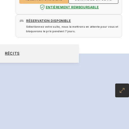
ENTIÈREMENT REMBOURSABLE
RÉSERVATION DISPONIBLE
Sélectionnez votre suite, nous la mettrons en attente pour vous et
bloquerons le prix pendent
7 jours
.
800 $US
RÉSERVER CROISIÈRE
DEMANDEZ UN DEVIS
RÉCITS
NCLUSIVE PLUS