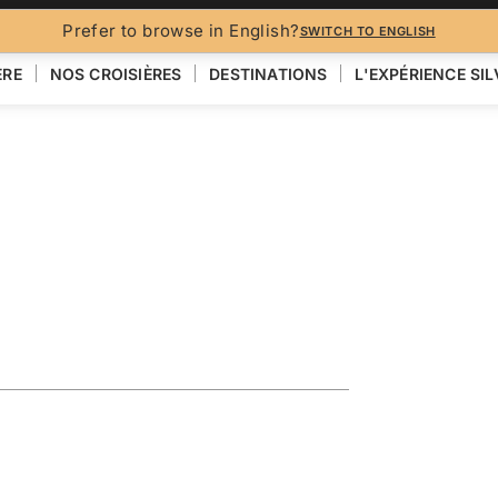
BROCH
Prefer to browse in English?
SWITCH TO ENGLISH
ÈRE
NOS CROISIÈRES
DESTINATIONS
L'EXPÉRIENCE SI
ing the
lklands
VOIR LA CARTE