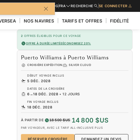
URES
DEMANDER UN DEVIS
BLOG
FRA
RECHERCHE
SE CONNECTER
LVERSEA
NOS NAVIRES
TARIFS ET OFFRES
FIDÉLITÉ
2
OFFRES ÉLIGIBLES POUR CE VOYAGE
OFFRE À DURÉE LIMITÉE
ÉCONOMISEZ 20%
Puerto Williams à Puerto Williams
CROISIÈRE EXPÉDITION
SILVER CLOUD
DÉBUT VOYAGE INCLUS
5 DÉC. 2028
DATES DE LA CROISIÈRE
6
→
18 DÉC. 2028
•
12 JOURS
FIN VOYAGE INCLUS
18 DÉC. 2028
14 800 $US
À PARTIR DE
18 500 $US
PAR VOYAGEUR, AVEC LE TARIF ALL-INCLUSIVE PLUS
RÉSERVER CROISIÈRE
DEMANDEZ UN DEVIS