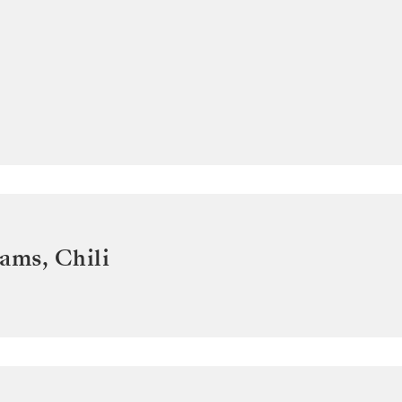
iams
,
Chili