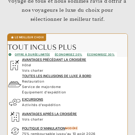
voyage de tous et nous sommes ravis d’offrir à
nos voyageurs le luxe du choix pour
sélectionner le meilleur tarif.
LE MEILLEUR CHOIX
TOUT INCLUS PLUS
OFFRE À DURÉE LIMITÉE
ÉCONOMISEZ 20%
ÉCONOMISEZ 30%
AVANTAGES PRÉCÉDANT LA CROISIÈRE
Hôtel
Vols charter
TOUTES LES INCLUSIONS DE LUXE À BORD
Restauration
Service de majordome
Équipement d'expédition
EXCURSIONS
Activités d'expédition
AVANTAGES APRÈS LA CROISIÈRE
Vols charter
POLITIQUE D'ANNULATION
MODÉRÉ
75% remboursable jusqu'au 10 août 2026