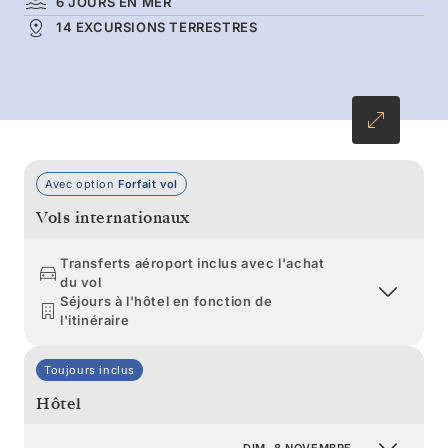
6 JOURS EN MER
enneigées, d’immenses icebergs et des
14 EXCURSIONS TERRESTRES
affleurements où se prélassent des phoques
paresseux. Cette incroyable boucle de 16 jours
au départ de Puerto Williams est la promesse
d’une immersion totale dans les splendeurs de
l’Antarctique.
Avec option
Forfait vol
Vols internationaux
Transferts aéroport inclus avec l'achat
du vol
Séjours à l'hôtel en fonction de
l'itinéraire
Toujours inclus
Hôtel
DIM. 8 NOVEMBRE