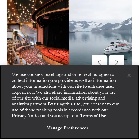
We use cookies, pixel tags and other technologies to
collect information you provide as well as information
Silversea- Luxury Cruises - Silver Cloud
1
sur
12
about your interactions with our site to enhance user
experience. We also share information about your use
of our site with our social media, advertising and
Montez à bord : choisissez votre suite et consultez
analytics partners. By using this site, you consent to our
les tarifs et les prestations incluses avant de
use of these tracking tools in accordance with our
confirmer votre voyage avec Silversea en toute
Privacy Notice
and you accept our
Terms of Use.
sécurité.
SILVER CLOUD
Manage Preferences
RÉSERVEZ VOTRE SUITE
GASTRONOMIE À BORD
: