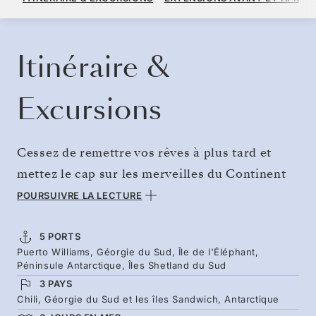
PAR VOYAGEUR, AVEC LE TARIF ALL-INCLUSIVE PLUS
RÉSERVER CROISIÈRE
DEMANDEZ UN DEVIS
Itinéraire &
Excursions
Cessez de remettre vos rêves à plus tard et
mettez le cap sur les merveilles du Continent
blanc. Admirez des îles ancrées dans l’histoire
POURSUIVRE LA LECTURE
des explorateurs et la faune remarquable du
sud, des manchots royaux et baleines à bosse
5 PORTS
Puerto Williams, Géorgie du Sud, Île de l'Éléphant,
aux colonies virevoltantes d’oiseaux marins.
Péninsule Antarctique, Îles Shetland du Sud
Traversez le passage de Drake et voyez se
3 PAYS
profiler à l’horizon de vertigineuses montagnes
Chili, Géorgie du Sud et les îles Sandwich, Antarctique