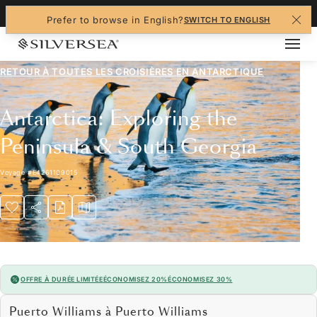
+1-888-978-4070
Prefer to browse in English?
SWITCH TO ENGLISH
RETOUR À TOUTES LES
CROISIÈRES EN ANTARCTIQUE
Antarctica: Exploring the
Peninsula & South Georgia
Voyage
#
E4261109015
OFFRE À DURÉE LIMITÉE
ÉCONOMISEZ 20%
ÉCONOMISEZ 30%
Puerto Williams à Puerto Williams