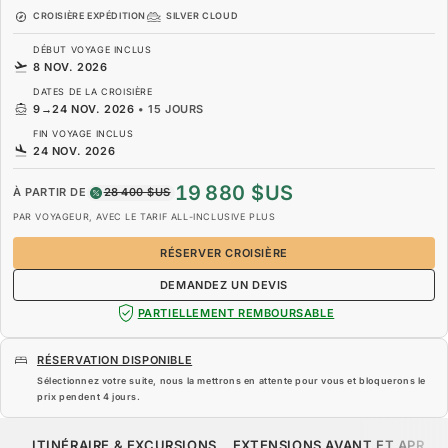
CROISIÈRE EXPÉDITION
SILVER CLOUD
DÉBUT VOYAGE INCLUS
8 NOV. 2026
DATES DE LA CROISIÈRE
9
→
24 NOV. 2026
•
15 JOURS
FIN VOYAGE INCLUS
24 NOV. 2026
19 880 $US
À PARTIR DE
28 400 $US
PAR VOYAGEUR, AVEC LE TARIF ALL-INCLUSIVE PLUS
RÉSERVER CROISIÈRE
DEMANDEZ UN DEVIS
PARTIELLEMENT REMBOURSABLE
RÉSERVATION DISPONIBLE
Sélectionnez votre suite, nous la mettrons en attente pour vous et bloquerons le
prix pendent
4 jours
.
19 880 $US
28 400 $US
À PARTIR DE
ITINÉRAIRE & EXCURSIONS
EXTENSIONS AVANT ET APRÈS