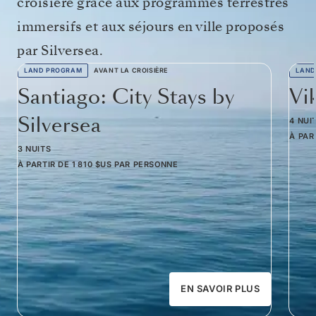
croisière grâce aux programmes terrestres
immersifs et aux séjours en ville proposés
par Silversea.
LAND PROGRAM
AVANT LA CROISIÈRE
LAND
Santiago: City Stays by
Vi
Silversea
4 NUI
À PAR
3 NUITS
À PARTIR DE
1 810 $US
PAR PERSONNE
EN SAVOIR PLUS