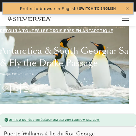
+1-888-978-4070
Prefer to browse in English?
SWITCH TO ENGLISH
RETOUR À TOUTES LES
CROISIÈRES EN ANTARCTIQUE
Antarctica & South Georgia: Sail
& Fly the Drake Passage
Voyage
#
WI281026014
OFFRE À DURÉE LIMITÉE
ÉCONOMISEZ 20%
ÉCONOMISEZ 30%
Puerto Williams à Île du Roi-George