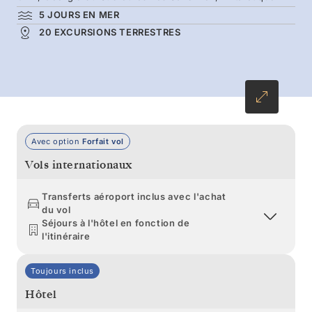
prélassent sur les plages. Une traversée du
5 JOURS EN MER
passage de Drake vient parfaire cette
20 EXCURSIONS TERRESTRES
expérience antarctique.
Avec option
Forfait vol
Vols internationaux
Transferts aéroport inclus avec l'achat
du vol
Séjours à l'hôtel en fonction de
l'itinéraire
Toujours inclus
Hôtel