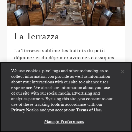
La Terrazza
La Terrazza sublime les buffets du petit-
déjeuner et du déjeuner avec des classiques
préparés à des stands de cuisine en direct.
We use cookies, pixel tags and other technologies to
Plus tard, des pâtes faites maison, des fruits
collect information you provide as well as information
de mer et de grands vins donnent le ton d’un
about your interactions with our site to enhance user
dîner italien parfait.
experience. We also share information about your use
of our site with our social media, advertising and
Montez à bord : choisissez votre suite et consultez
analytics partners. By using this site, you consent to our
les tarifs et les prestations incluses avant de
use of these tracking tools in accordance with our
confirmer votre voyage avec Silversea en toute
Privacy Notice
and you accept our
Terms of Use.
VOIR TOUTES LES OPTIONS DE RESTAURATION
sécurité.
Manage Preferences
RÉSERVEZ VOTRE SUITE