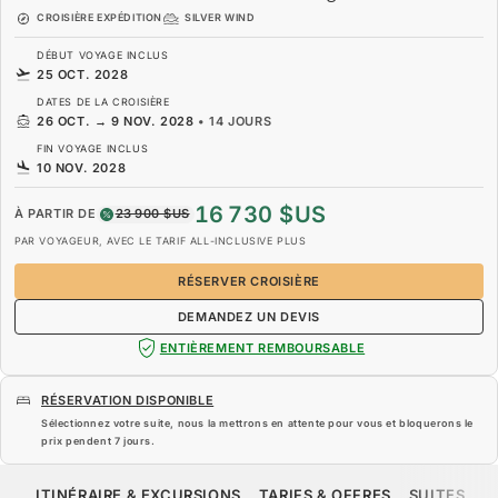
CROISIÈRE EXPÉDITION
SILVER WIND
DÉBUT VOYAGE INCLUS
25 OCT. 2028
DATES DE LA CROISIÈRE
26 OCT.
→
9 NOV. 2028
•
14 JOURS
FIN VOYAGE INCLUS
10 NOV. 2028
16 730 $US
À PARTIR DE
23 900 $US
PAR VOYAGEUR, AVEC LE TARIF ALL-INCLUSIVE PLUS
RÉSERVER CROISIÈRE
DEMANDEZ UN DEVIS
ENTIÈREMENT REMBOURSABLE
RÉSERVATION DISPONIBLE
Sélectionnez votre suite, nous la mettrons en attente pour vous et bloquerons le
prix pendent
7 jours
.
16 730 $US
23 900 $US
À PARTIR DE
ITINÉRAIRE & EXCURSIONS
TARIFS & OFFRES
SUITES
N