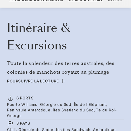
PAR VOYAGEUR, AVEC LE TARIF ALL-INCLUSIVE PLUS
RÉSERVER CROISIÈRE
DEMANDEZ UN DEVIS
Itinéraire &
Excursions
Toute la splendeur des terres australes, des
colonies de manchots royaux au plumage
éclatant de la Géorgie du Sud aux récits
POURSUIVRE LA LECTURE
d’explorateurs des îles Shetland du Sud. Deux
semaines à explorer l’océan Austral au tout
6 PORTS
Puerto Williams, Géorgie du Sud, Île de l'Éléphant,
début de la saison, en foulant les neiges
Péninsule Antarctique, Îles Shetland du Sud, Île du Roi-
immaculées de la péninsule sous le vol des
George
3 PAYS
albatros, tandis que les éléphants de mer se
Chili, Géorgie du Sud et les îles Sandwich, Antarctique