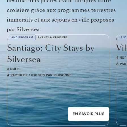
destinations phares avant ou après votre
croisière grâce aux programmes terrestres
immersifs et aux séjours en ville proposés
par Silversea.
LAND PROGRAM
AVANT LA CROISIÈRE
LAND
Santiago: City Stays by
Vi
Silversea
4 NUI
À PAR
3 NUITS
À PARTIR DE
1 810 $US
PAR PERSONNE
EN SAVOIR PLUS