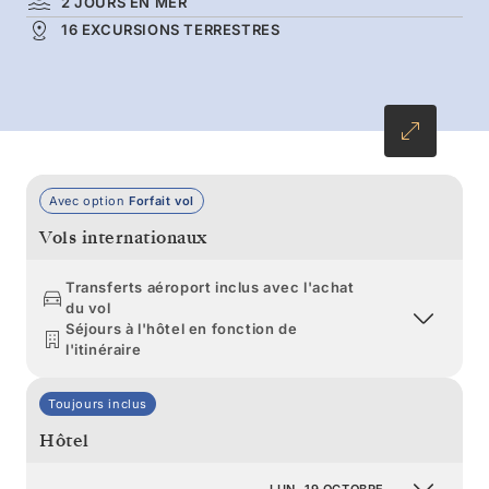
2 JOURS EN MER
aux sommets vertigineux, la péninsule
16 EXCURSIONS TERRESTRES
Antarctique est la dernière véritable frontière
sauvage de la planète. Terminez votre
expédition par un crochet au nord aux îles
Shetland du Sud, où les manchots à jugulaire,
papous et d’Adélie sautillent et se blottissent
entre eux.
Avec option
Forfait vol
Vols internationaux
Transferts aéroport inclus avec l'achat
du vol
Séjours à l'hôtel en fonction de
l'itinéraire
Toujours inclus
Hôtel
LUN. 19 OCTOBRE