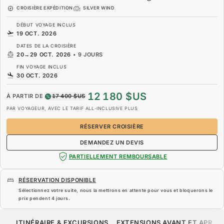
CROISIÈRE EXPÉDITION
SILVER WIND
DÉBUT VOYAGE INCLUS
19 OCT. 2026
DATES DE LA CROISIÈRE
20
→
29 OCT. 2026
•
9 JOURS
FIN VOYAGE INCLUS
30 OCT. 2026
12 180 $US
À PARTIR DE
17 400 $US
PAR VOYAGEUR, AVEC LE TARIF ALL-INCLUSIVE PLUS
RÉSERVER CROISIÈRE
DEMANDEZ UN DEVIS
PARTIELLEMENT REMBOURSABLE
RÉSERVATION DISPONIBLE
Sélectionnez votre suite, nous la mettrons en attente pour vous et bloquerons le
prix pendent
4 jours
.
12 180 $US
17 400 $US
À PARTIR DE
ITINÉRAIRE & EXCURSIONS
EXTENSIONS AVANT ET APRÈS