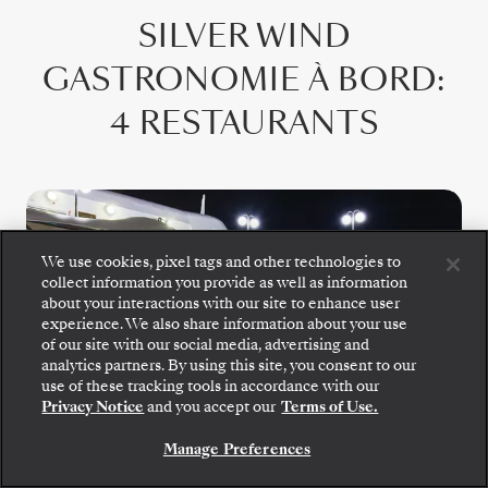
SILVER WIND
GASTRONOMIE À BORD
:
4 RESTAURANTS
We use cookies, pixel tags and other technologies to
collect information you provide as well as information
about your interactions with our site to enhance user
experience. We also share information about your use
of our site with our social media, advertising and
Montez à bord : choisissez votre suite et consultez
analytics partners. By using this site, you consent to our
les tarifs et les prestations incluses avant de
use of these tracking tools in accordance with our
confirmer votre voyage avec Silversea en toute
Privacy Notice
and you accept our
Terms of Use.
sécurité.
Manage Preferences
RÉSERVEZ VOTRE SUITE