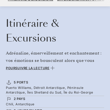
PAR VOYAGEUR, AVEC LE TARIF ALL-INCLUSIVE PLUS
RÉSERVER CROISIÈRE
DEMANDEZ UN DEVIS
Itinéraire &
Excursions
Adrénaline, émerveillement et enchantement :
vos émotions se bousculent alors que vous
marchez sur les traces des explorateurs de
POURSUIVRE LA LECTURE
l’histoire. Traversez le légendaire Passage de
Drake pour découvrir les secrets de
5 PORTS
Puerto Williams, Détroit Antarctique, Péninsule
l’Antarctique et sentez-vous minuscule dans
Antarctique, Îles Shetland du Sud, Île du Roi-George
les eaux parsemées d’icebergs du détroit
2 PAYS
Antarctique. Des manchots dans leur bel habit
Chili, Antarctique