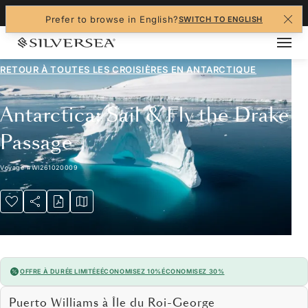
+1-888-978-4070
Prefer to browse in English?
SWITCH TO ENGLISH
RETOUR À TOUTES LES
CROISIÈRES EN ANTARCTIQUE
Antarctica: Sail & Fly the Drake
Passage
Voyage
#
WI261020009
OFFRE À DURÉE LIMITÉE
ÉCONOMISEZ 10%
ÉCONOMISEZ 30%
Puerto Williams à Île du Roi-George