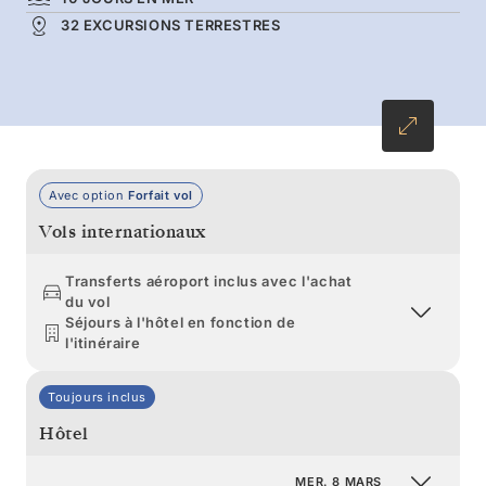
32 EXCURSIONS TERRESTRES
vers le nord à la recherche d’éléphants de mer,
de dauphins et d’orques. Votre voyage de trois
semaines s’achève par un final à Buenos Aires.
Avec option
Forfait vol
Vols internationaux
Transferts aéroport inclus avec l'achat
du vol
Séjours à l'hôtel en fonction de
l'itinéraire
Toujours inclus
Hôtel
MER. 8 MARS