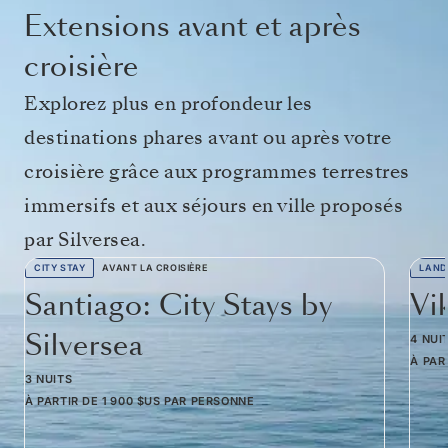
Extensions avant et après
croisière
Explorez plus en profondeur les
destinations phares avant ou après votre
croisière grâce aux programmes terrestres
immersifs et aux séjours en ville proposés
par Silversea.
CITY STAY
AVANT LA CROISIÈRE
LAND
Santiago: City Stays by
Vi
Silversea
4 NUI
À PAR
3 NUITS
À PARTIR DE
1 900 $US
PAR PERSONNE