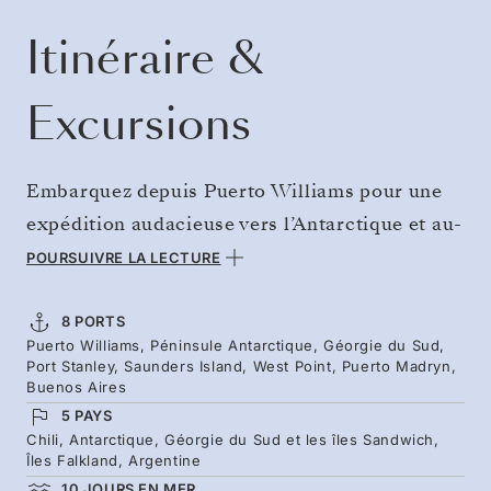
Itinéraire &
Excursions
Embarquez depuis Puerto Williams pour une
expédition audacieuse vers l’Antarctique et au-
delà. Traversez le passage de Drake vers le
POURSUIVRE LA LECTURE
Continent Blanc pour trois jours parmi les
icebergs antarctiques et les imposants
8 PORTS
Puerto Williams, Péninsule Antarctique, Géorgie du Sud,
glaciers, puis poursuivez vers les sommets
Port Stanley, Saunders Island, West Point, Puerto Madryn,
enneigés de la Géorgie du Sud et ses colonies
Buenos Aires
5 PAYS
de manchots royaux. Les colonies d’albatros et
Chili, Antarctique, Géorgie du Sud et les îles Sandwich,
de manchots des îles Falkland vous attendent
Îles Falkland, Argentine
ensuite, tandis que vous poursuivez votre route
10 JOURS EN MER