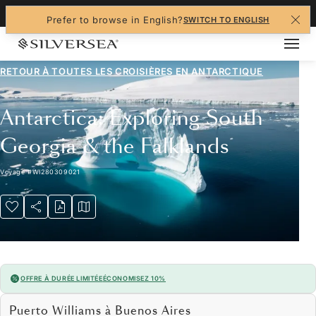
+1-888-978-4070
Prefer to browse in English?
SWITCH TO ENGLISH
RETOUR À TOUTES LES
CROISIÈRES EN ANTARCTIQUE
Antarctica: Exploring South
Georgia & the Falklands
Voyage
#
WI280309021
OFFRE À DURÉE LIMITÉE
ÉCONOMISEZ 10%
Puerto Williams à Buenos Aires