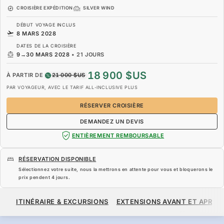
CROISIÈRE EXPÉDITION
SILVER WIND
DÉBUT VOYAGE INCLUS
8 MARS 2028
DATES DE LA CROISIÈRE
9
→
30 MARS 2028
•
21 JOURS
18 900 $US
À PARTIR DE
21 000 $US
PAR VOYAGEUR, AVEC LE TARIF ALL-INCLUSIVE PLUS
RÉSERVER CROISIÈRE
DEMANDEZ UN DEVIS
ENTIÈREMENT REMBOURSABLE
RÉSERVATION DISPONIBLE
Sélectionnez votre suite, nous la mettrons en attente pour vous et bloquerons le
prix pendent
4 jours
.
18 900 $US
21 000 $US
À PARTIR DE
ITINÉRAIRE & EXCURSIONS
EXTENSIONS AVANT ET APRÈS
PAR VOYAGEUR, AVEC LE TARIF ALL-INCLUSIVE PLUS
RÉSERVER CROISIÈRE
DEMANDEZ UN DEVIS