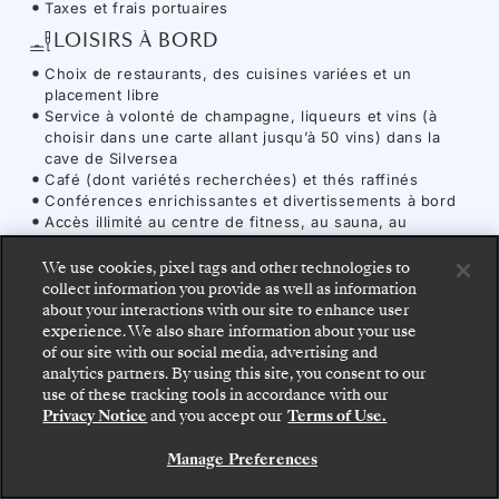
Taxes et frais portuaires
LOISIRS À BORD
Choix de restaurants, des cuisines variées et un
placement libre
Service à volonté de champagne, liqueurs et vins (à
choisir dans une carte allant jusqu’à 50 vins) dans la
cave de Silversea
Café (dont variétés recherchées) et thés raffinés
Conférences enrichissantes et divertissements à bord
Accès illimité au centre de fitness, au sauna, au
hammam et aux espaces détente du spa (aux heures
d’ouverture)
We use cookies, pixel tags and other technologies to
collect information you provide as well as information
UTILITAIRES ET COMMODITÉS
about your interactions with our site to enhance user
Accès Internet illimité
experience. We also share information about your use
Service compris
of our site with our social media, advertising and
Montez à bord : choisissez votre suite et consultez
analytics partners. By using this site, you consent to our
les tarifs et les prestations incluses avant de
use of these tracking tools in accordance with our
confirmer votre voyage avec Silversea en toute
Privacy Notice
and you accept our
Terms of Use.
sécurité.
Navire
-
Silver Wind
Manage Preferences
RÉSERVEZ VOTRE SUITE