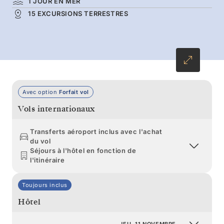
1 JOUR EN MER
regagnent le ciel et les manchots se
15 EXCURSIONS TERRESTRES
chamaillent bruyamment. Concluez en beauté,
à la façon des grands explorateurs, en
naviguant à travers le célèbre passage de
Drake.
Avec option
Forfait vol
Vols internationaux
Transferts aéroport inclus avec l'achat
du vol
Séjours à l'hôtel en fonction de
l'itinéraire
Toujours inclus
Hôtel
JEU. 11 NOVEMBRE