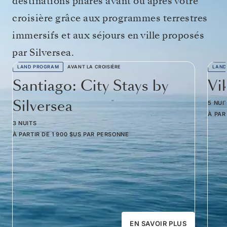
destinations phares avant ou après votre
croisière grâce aux programmes terrestres
immersifs et aux séjours en ville proposés
par Silversea.
LAND PROGRAM
AVANT LA CROISIÈRE
LAND
Santiago: City Stays by
Vi
Silversea
5 NUI
À PAR
3 NUITS
À PARTIR DE
1 900 $US
PAR PERSONNE
EN SAVOIR PLUS