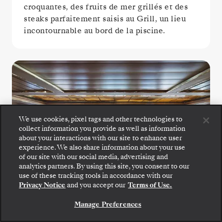
croquantes, des fruits de mer grillés et des
steaks parfaitement saisis au Grill, un lieu
incontournable au bord de la piscine.
We use cookies, pixel tags and other technologies to
collect information you provide as well as information
about your interactions with our site to enhance user
experience. We also share information about your use
of our site with our social media, advertising and
Montez à bord : choisissez votre suite et consultez
analytics partners. By using this site, you consent to our
les tarifs et les prestations incluses avant de
use of these tracking tools in accordance with our
confirmer votre voyage avec Silversea en toute
Privacy Notice
and you accept our
Terms of Use.
sécurité.
La Terrazza
Manage Preferences
RÉSERVEZ VOTRE SUITE