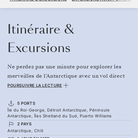
PAR VOYAGEUR, AVEC LE TARIF ALL-INCLUSIVE PLUS
RÉSERVER CROISIÈRE
DEMANDEZ UN DEVIS
Itinéraire &
Excursions
Ne perdez pas une minute pour explorer les
merveilles de l’Antarctique avec un vol direct
pour l’île du Roi-George, porte d’entrée du
POURSUIVRE LA LECTURE
dernier continent. Après des années d’attente,
commencez à explorer les allées d’icebergs du
5 PORTS
Île du Roi-George, Détroit Antarctique, Péninsule
détroit Antarctique et débarquez sur la
Antarctique, Îles Shetland du Sud, Puerto Williams
péninsule recouverte de neige. Aventurez-vous
2 PAYS
sous des sommets vertigineux, où les albatros
Antarctique, Chili