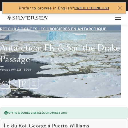
+1-888-978-4070
Prefer to browse in English?
SWITCH TO ENGLISH
RETOUR À TOUTES LES
CROISIÈRES EN ANTARCTIQUE
Antarctica: Fly & Sail the Drake
Passage
Voyage
#
WI271113009
OFFRE À DURÉE LIMITÉE
ÉCONOMISEZ 20%
Île du Roi-George à Puerto Williams