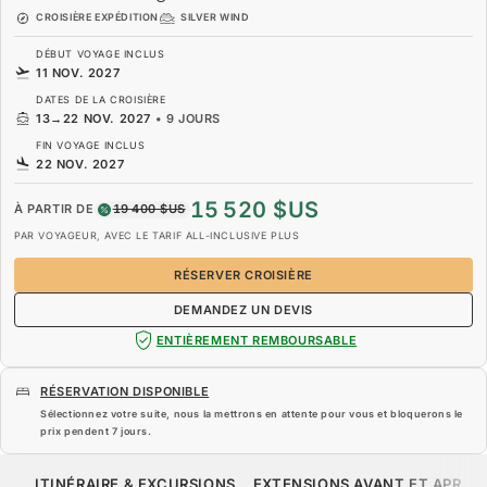
CROISIÈRE EXPÉDITION
SILVER WIND
DÉBUT VOYAGE INCLUS
11 NOV. 2027
DATES DE LA CROISIÈRE
13
→
22 NOV. 2027
•
9 JOURS
FIN VOYAGE INCLUS
22 NOV. 2027
15 520 $US
À PARTIR DE
19 400 $US
PAR VOYAGEUR, AVEC LE TARIF ALL-INCLUSIVE PLUS
RÉSERVER CROISIÈRE
DEMANDEZ UN DEVIS
ENTIÈREMENT REMBOURSABLE
RÉSERVATION DISPONIBLE
Sélectionnez votre suite, nous la mettrons en attente pour vous et bloquerons le
prix pendent
7 jours
.
15 520 $US
19 400 $US
À PARTIR DE
ITINÉRAIRE & EXCURSIONS
EXTENSIONS AVANT ET APRÈS