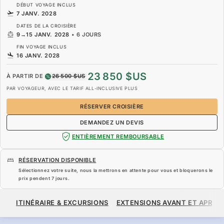
DÉBUT VOYAGE INCLUS
7 JANV. 2028
DATES DE LA CROISIÈRE
9
→
15 JANV. 2028
•
6 JOURS
FIN VOYAGE INCLUS
16 JANV. 2028
23 850 $US
À PARTIR DE
26 500 $US
PAR VOYAGEUR, AVEC LE TARIF ALL-INCLUSIVE PLUS
RÉSERVER CROISIÈRE
DEMANDEZ UN DEVIS
ENTIÈREMENT REMBOURSABLE
RÉSERVATION DISPONIBLE
Sélectionnez votre suite, nous la mettrons en attente pour vous et bloquerons le
prix pendent
7 jours
.
23 850 $US
26 500 $US
À PARTIR DE
ITINÉRAIRE & EXCURSIONS
EXTENSIONS AVANT ET APRÈS
PAR VOYAGEUR, AVEC LE TARIF ALL-INCLUSIVE PLUS
RÉSERVER CROISIÈRE
DEMANDEZ UN DEVIS