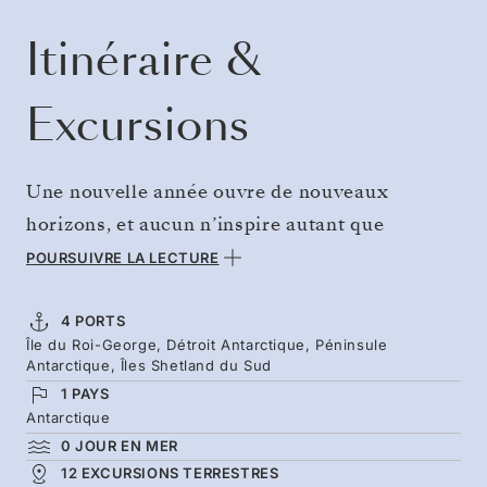
Itinéraire &
Excursions
Une nouvelle année ouvre de nouveaux
horizons, et aucun n’inspire autant que
l’Antarctique, l’ultime contrée sauvage et
POURSUIVRE LA LECTURE
isolée. Plus accessible que jamais grâce aux
vols à destination et en provenance de l’île du
4 PORTS
Île du Roi-George, Détroit Antarctique, Péninsule
Roi-George, votre aventure commence
Antarctique, Îles Shetland du Sud
immédiatement, sans traversée en mer.
1 PAYS
Explorez le détroit Antarctique et la péninsule
Antarctique
0 JOUR EN MER
Antarctique en été, lorsque les colonies de
12 EXCURSIONS TERRESTRES
manchots s’agrandissent et que la lumière du