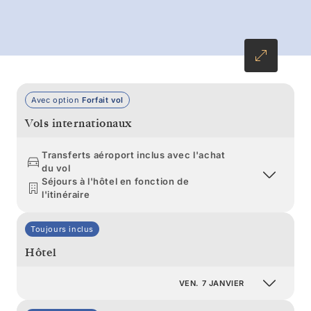
jour se prolonge. Observez les baleines, les
phoques et les albatros avant de naviguer vers
les îles Shetland du Sud et de rentrer à la
maison en toute simplicité.
Avec option
Forfait vol
Vols internationaux
Transferts aéroport inclus avec l'achat
du vol
Séjours à l'hôtel en fonction de
l'itinéraire
Toujours inclus
Hôtel
VEN. 7 JANVIER