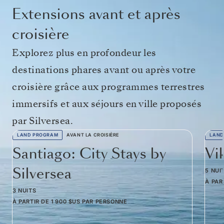
Extensions avant et après
croisière
Explorez plus en profondeur les
destinations phares avant ou après votre
croisière grâce aux programmes terrestres
immersifs et aux séjours en ville proposés
par Silversea.
LAND PROGRAM
AVANT LA CROISIÈRE
LAND
Santiago: City Stays by
Vi
Silversea
5 NUI
À PAR
3 NUITS
À PARTIR DE
1 900 $US
PAR PERSONNE