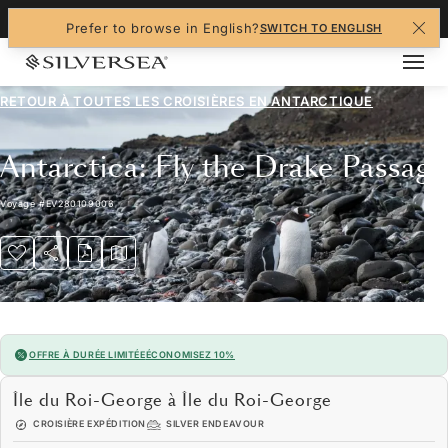
+1-888-978-4070
Prefer to browse in English?
SWITCH TO ENGLISH
RETOUR À TOUTES LES
CROISIÈRES EN ANTARCTIQUE
Antarctica: Fly the Drake Passage
Voyage
#
EV280109006
OFFRE À DURÉE LIMITÉE
ÉCONOMISEZ 10%
Île du Roi-George à Île du Roi-George
CROISIÈRE EXPÉDITION
SILVER ENDEAVOUR