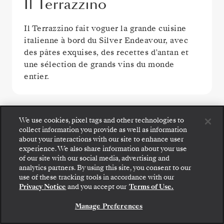
Il Terrazzino
Il Terrazzino fait voguer la grande cuisine
italienne à bord du Silver Endeavour, avec
des pâtes exquises, des recettes d’antan et
une sélection de grands vins du monde
entier.
We use cookies, pixel tags and other technologies to
collect information you provide as well as information
about your interactions with our site to enhance user
experience. We also share information about your use
of our site with our social media, advertising and
Montez à bord : choisissez votre suite et consultez
analytics partners. By using this site, you consent to our
les tarifs et les prestations incluses avant de
use of these tracking tools in accordance with our
confirmer votre voyage avec Silversea en toute
Privacy Notice
and you accept our
Terms of Use.
sécurité.
The Restaurant
Manage Preferences
RÉSERVEZ VOTRE SUITE