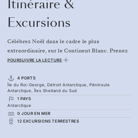
Itinéraire &
Excursions
Célébrez Noël dans le cadre le plus
extraordinaire, sur le Continent Blanc. Prenez
un vol pour l’île du Roi-George et plongez
POURSUIVRE LA LECTURE
directement dans une aventure festive au cœur
de sommets enneigés, d’une lumière dorée et
4 PORTS
Île du Roi-George, Détroit Antarctique, Péninsule
d’une faune merveilleuse. Passez Noël à
Antarctique, Îles Shetland du Sud
explorer l’Antarctique, où les poussins de
1 PAYS
manchots se réfugient dans leurs colonies. Des
Antarctique
0 JOUR EN MER
albatros planant au-dessus de vos têtes aux
12 EXCURSIONS TERRESTRES
icebergs imposants du détroit Antarctique et
aux plages volcaniques des îles Shetland du