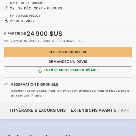
DATES DE LA CROISIÈRE
22
→
28 DÉC. 2027
•
6 JOURS
FIN VOYAGE INCLUS
29 DÉC. 2027
24 900 $US
À PARTIR DE
PAR VOYAGEUR, AVEC LE TARIF ALL-INCLUSIVE PLUS
RÉSERVER CROISIÈRE
DEMANDEZ UN DEVIS
ENTIÈREMENT REMBOURSABLE
RÉSERVATION DISPONIBLE
Sélectionnez votre suite, nous la mettrons en attente pour vous et bloquerons le
prix pendent
7 jours
.
24 900 $US
À PARTIR DE
ITINÉRAIRE & EXCURSIONS
EXTENSIONS AVANT ET APRÈS
PAR VOYAGEUR, AVEC LE TARIF ALL-INCLUSIVE PLUS
RÉSERVER CROISIÈRE
DEMANDEZ UN DEVIS