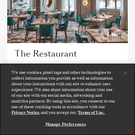
The Restaurant
Chaque jour au Restaurant est une nouvelle
We use cookies, pixel tags and other technologies to
escapade culinaire, mêlant de grands
collect information you provide as well as information
classiques appréciés et des créations
about your interactions with our site to enhance user
inspirées des destinations, pour saisir les
experience. We also share information about your use
of our site with our social media, advertising and
saveurs et l’esprit de votre voyage.
Montez à bord : choisissez votre suite et consultez
analytics partners. By using this site, you consent to our
les tarifs et les prestations incluses avant de
use of these tracking tools in accordance with our
confirmer votre voyage avec Silversea en toute
Privacy Notice
and you accept our
Terms of Use.
sécurité.
VOIR TOUTES LES OPTIONS DE RESTAURATION
Manage Preferences
RÉSERVEZ VOTRE SUITE