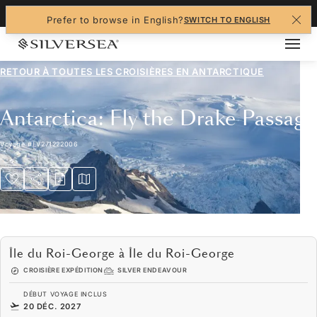
+1-888-978-4070
Prefer to browse in English?
SWITCH TO ENGLISH
RETOUR À TOUTES LES
CROISIÈRES EN ANTARCTIQUE
Antarctica: Fly the Drake Passage
Voyage
#
EV271222006
Île du Roi-George à Île du Roi-George
CROISIÈRE EXPÉDITION
SILVER ENDEAVOUR
DÉBUT VOYAGE INCLUS
20 DÉC. 2027