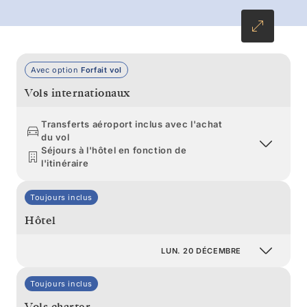
Sud, vous ne risquez pas d’oublier ce Noël
blanc.
Avec option
Forfait vol
Vols internationaux
Transferts aéroport inclus avec l'achat
du vol
Séjours à l'hôtel en fonction de
l'itinéraire
Toujours inclus
Hôtel
LUN. 20 DÉCEMBRE
Toujours inclus
Vols charter