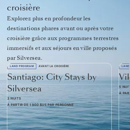
croisière
Explorez plus en profondeur les
destinations phares avant ou après votre
croisière grâce aux programmes terrestres
immersifs et aux séjours en ville proposés
par Silversea.
LAND PROGRAM
AVANT LA CROISIÈRE
LAND
Santiago: City Stays by
Vi
Silversea
5 NUI
À PAR
3 NUITS
À PARTIR DE
1 900 $US
PAR PERSONNE