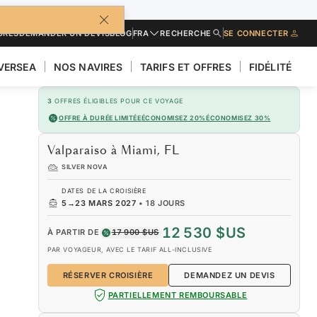
URES
DEMANDER UN DEVIS
BLOG
FRA
RECHERCHE
SE CONNECTER
LVERSEA
NOS NAVIRES
TARIFS ET OFFRES
FIDÉLITÉ
3
OFFRES ÉLIGIBLES POUR CE VOYAGE
OFFRE À DURÉE LIMITÉE
ÉCONOMISEZ 20%
ÉCONOMISEZ 30%
Valparaiso à Miami, FL
SILVER NOVA
DATES DE LA CROISIÈRE
5
→
23 MARS 2027
•
18 JOURS
12 530 $US
À PARTIR DE
17 900 $US
PAR VOYAGEUR, AVEC LE TARIF ALL-INCLUSIVE
RÉSERVER CROISIÈRE
DEMANDEZ UN DEVIS
PARTIELLEMENT REMBOURSABLE