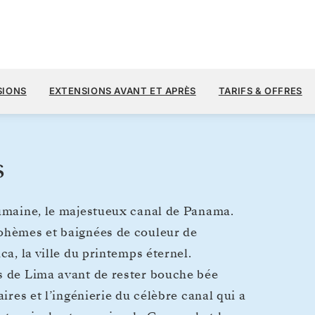
12 
17 900 $US
5
→
23 MARS 2027
À PARTIR DE
SIONS
EXTENSIONS AVANT ET APRÈS
TARIFS & OFFRES
18 JOURS
PAR VOYAGEUR, AVEC LE TARIF ALL-I
s
humaine, le majestueux canal de Panama.
bohèmes et baignées de couleur de
ca, la ville du printemps éternel.
s de Lima avant de rester bouche bée
ires et l’ingénierie du célèbre canal qui a