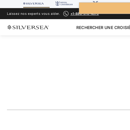
Laissez nos experts vous aider.
+1-888-978-4070
RECHERCHER UNE CROISI
RETOUR À TOUTES LES
CROISIÈRES AMÉRIQUE DU SUD
Central America F
Panama Canal & L
Voyage
#
SN270305018
AJOUTER AUX FAVORIS
PARTAGER
TÉLÉCHARGER