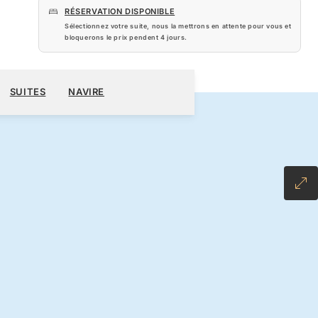
RÉSERVATION DISPONIBLE
Sélectionnez votre suite, nous la mettrons en attente pour vous et
bloquerons le prix pendent
4 jours
.
530 $US
RÉSERVER CROISIÈRE
DEMANDEZ UN DEVIS
SUITES
NAVIRE
NCLUSIVE