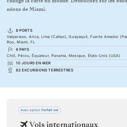
changé la carte du monde. Débouchez sur les eaux
néons de Miami.
8 PORTS
Valparaiso, Arica, Lima (Callao), Guayaquil, Fuerte Amador (
Roo, Miami, FL
6 PAYS
Chili, Pérou, Équateur, Panama, Mexique, États-Unis (USA)
10 JOURS EN MER
82 EXCURSIONS TERRESTRES
Avec option
Forfait vol
Vols internationaux