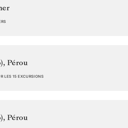
mer
ERS
)
,
Pérou
UR LES 15 EXCURSIONS
)
,
Pérou