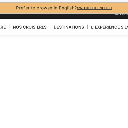
Prefer to browse in English?
SWITCH TO ENGLISH
BROCH
ÈRE
NOS CROISIÈRES
DESTINATIONS
L'EXPÉRIENCE SI
eaturing the
ima
VOIR LA CARTE