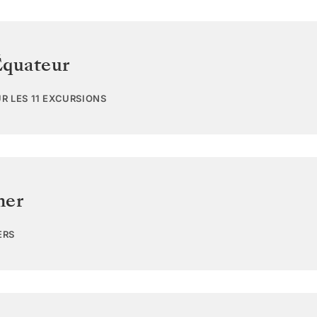
quateur
UR LES 11 EXCURSIONS
mer
ERS