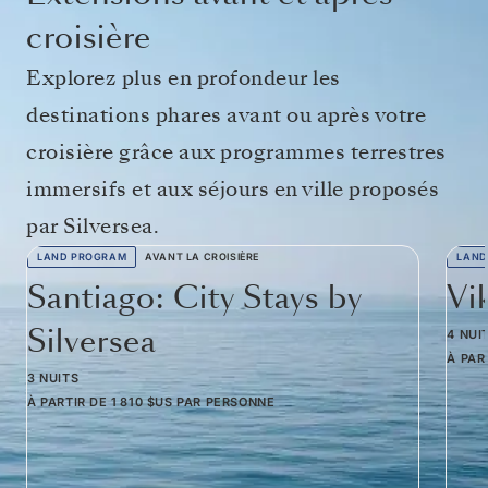
croisière
Explorez plus en profondeur les
destinations phares avant ou après votre
croisière grâce aux programmes terrestres
immersifs et aux séjours en ville proposés
par Silversea.
LAND PROGRAM
AVANT LA CROISIÈRE
LAND
Santiago: City Stays by
Vi
Silversea
4 NUI
À PAR
3 NUITS
À PARTIR DE
1 810 $US
PAR PERSONNE