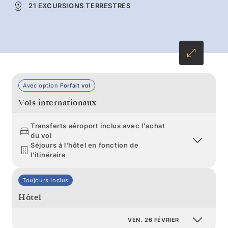
21 EXCURSIONS TERRESTRES
passerelles de bois de Tortel, le cadre lacustre
de Puerto Montt et les collines multicolores de
Valparaíso.
Avec option
Forfait vol
Vols internationaux
Transferts aéroport inclus avec l'achat
du vol
Séjours à l'hôtel en fonction de
l'itinéraire
Toujours inclus
Hôtel
VEN. 26 FÉVRIER