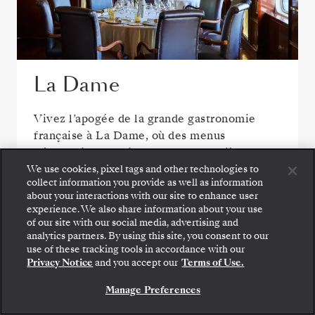
La Dame
Vivez l’apogée de la grande gastronomie
française à La Dame, où des menus
dégustation exquis mettent en lumière une
maîtrise remarquable des techniques, des
We use cookies, pixel tags and other technologies to
collect information you provide as well as information
ingrédients de saison et un raffinement
about your interactions with our site to enhance user
moderne.
experience. We also share information about your use
of our site with our social media, advertising and
analytics partners. By using this site, you consent to our
use of these tracking tools in accordance with our
Privacy Notice
and you accept our
Terms of Use.
VOIR TOUTES LES OPTIONS DE RESTAURATION
Manage Preferences