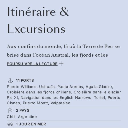
Itinéraire &
Excursions
Aux confins du monde, là où la Terre de Feu se
brise dans l’océan Austral, les fjords et les
glaciers du Chili vous appellent. De Puerto
POURSUIVRE LA LECTURE
Williams à Ushuaïa, puis jusqu’à Punta Arenas,
embarquez pour un voyage au fil des canaux
11 PORTS
Puerto Williams, Ushuaïa, Punta Arenas, Aguila Glacier,
qui s’enfoncent au cœur des Andes. Mettez le
Croisière dans les fjords chiliens, Croisière dans le glacier
cap sur Águila, El Brujo et l’imposant Pío XI,
Pie XI, Navigation dans les English Narrows, Tortel, Puerto
Cisnes, Puerto Montt, Valparaiso
où les glaciers en vêlage rompent le calme
2 PAYS
environnant. Au-delà des terres sauvages de la
Chili, Argentine
Patagonie, laissez-vous séduire par les
1 JOUR EN MER