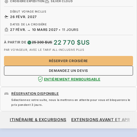
CROISIÈRE EXPÉDITION
SILVER CLOUD
DÉBUT VOYAGE INCLUS
26 FÉVR. 2027
DATES DE LA CROISIÈRE
27 FÉVR.
→
10 MARS 2027
•
11 JOURS
22 770 $US
À PARTIR DE
25 300 $US
PAR VOYAGEUR, AVEC LE TARIF ALL-INCLUSIVE PLUS
RÉSERVER CROISIÈRE
DEMANDEZ UN DEVIS
ENTIÈREMENT REMBOURSABLE
RÉSERVATION DISPONIBLE
Sélectionnez votre suite, nous la mettrons en attente pour vous et bloquerons le
prix pendent
3 jours
.
22 770 $US
25 300 $US
À PARTIR DE
ITINÉRAIRE & EXCURSIONS
EXTENSIONS AVANT ET APRÈS
PAR VOYAGEUR, AVEC LE TARIF ALL-INCLUSIVE PLUS
RÉSERVER CROISIÈRE
DEMANDEZ UN DEVIS