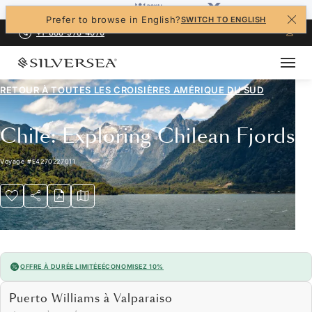
Prefer to browse in English?
SWITCH TO ENGLISH
+1-888-978-4070
RETOUR À TOUTES LES
CROISIÈRES AMÉRIQUE DU SUD
Chile: Exploring Chilean Fjords
Voyage
#
E4270227011
OFFRE À DURÉE LIMITÉE
ÉCONOMISEZ 10%
Puerto Williams à Valparaiso