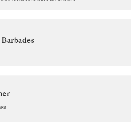
,
Barbades
mer
ERS