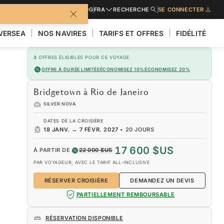
URES
DEMANDER UN DEVIS
BLOG
FRA
RECHERCHE
SE CONNECTER
LVERSEA
NOS NAVIRES
TARIFS ET OFFRES
FIDÉLITÉ
3
OFFRES ÉLIGIBLES POUR CE VOYAGE
OFFRE À DURÉE LIMITÉE
ÉCONOMISEZ 10%
ÉCONOMISEZ 20%
Bridgetown à Rio de Janeiro
SILVER NOVA
DATES DE LA CROISIÈRE
18 JANV.
→
7 FÉVR. 2027
•
20 JOURS
17 600 $US
À PARTIR DE
22 000 $US
PAR VOYAGEUR, AVEC LE TARIF ALL-INCLUSIVE
RÉSERVER CROISIÈRE
DEMANDEZ UN DEVIS
PARTIELLEMENT REMBOURSABLE
RÉSERVATION DISPONIBLE