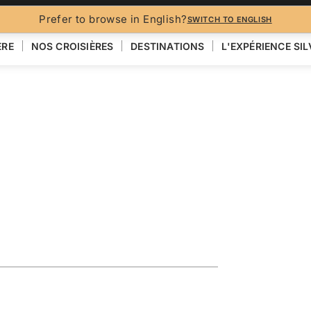
BROCH
Prefer to browse in English?
SWITCH TO ENGLISH
ÈRE
NOS CROISIÈRES
DESTINATIONS
L'EXPÉRIENCE SI
the Amazon
VOIR LA CARTE