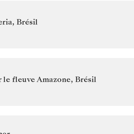
eria
,
Brésil
r le fleuve Amazone
,
Brésil
mer