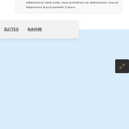
Sélectionnez votre suite, nous la mettrons en attente pour vous et
bloquerons le prix pendent
3 jours
.
600 $US
RÉSERVER CROISIÈRE
DEMANDEZ UN DEVIS
SUITES
NAVIRE
NCLUSIVE