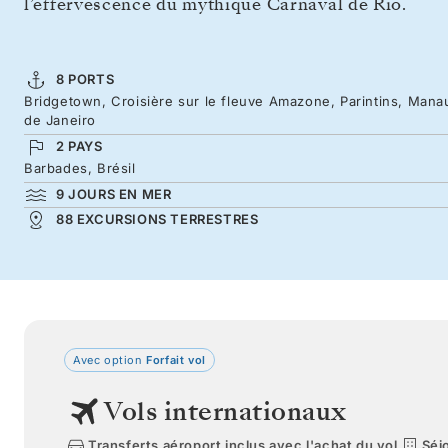
l’effervescence du mythique Carnaval de Rio.
8 PORTS
Bridgetown, Croisière sur le fleuve Amazone, Parintins, Manau
de Janeiro
2 PAYS
Barbades, Brésil
9 JOURS EN MER
88 EXCURSIONS TERRESTRES
Avec option
Forfait vol
Vols internationaux
Transferts aéroport inclus avec l'achat du vol
Séjo