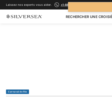
Laissez nos experts vous aider.
+1-888-978-4070
RECHERCHER UNE CROISI
RETOUR À TOUTES LES
CROISIÈRES AMÉRIQUE DU SUD
Brazil Featuring 
River & Manaus
Voyage
#
SN270118020
Carnaval de Rio
AJOUTER AUX FAVORIS
PARTAGER
TÉLÉCHARGER