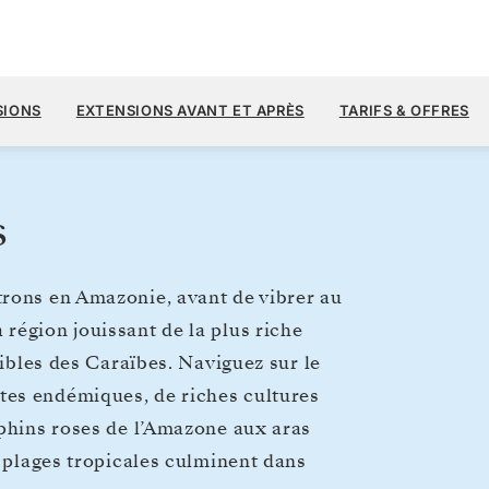
17 
22 000 $US
18 JANV.
→
7 FÉVR. 2027
À PARTIR DE
SIONS
EXTENSIONS AVANT ET APRÈS
TARIFS & OFFRES
20 JOURS
PAR VOYAGEUR, AVEC LE TARIF ALL-I
s
trons en Amazonie, avant de vibrer au
région jouissant de la plus riche
sibles des Caraïbes. Naviguez sur le
tes endémiques, de riches cultures
uphins roses de l’Amazone aux aras
s plages tropicales culminent dans