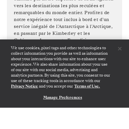
vers les destinations les plus reculées et
remarquables du monde entier. Profitez de
notre expérience tout inclus à bord et d’un
service inégalé de l’Antarctique à l’Arctique,
en passant par le Kimberley et les
Galápagos. Les experts Expedition vous
préparent à chaque excursion lors de
We use cookies, pixel tags and other technologies to
collect information you provide as well as information
conférences interactives et de briefings
about your interactions with our site to enhance user
quotidiens, avant de vous guider à la
experience. We also share information about your use
découverte des confins de votre destination
of our site with our social media, advertising and
lors de visites en Zodiac®, en kayak et de
analytics partners. By using this site, you consent to our
use of these tracking tools in accordance with our
randonnées. Le design agile de nos navires
Privacy Notice
and you accept our
Terms of Use.
nous permet de nous faufiler aisément dans
des criques cachées, des récifs coralliens
Manage Preferences
NOUS CONTACTER
fourmillants de vie et les déserts de glace,
bien au-delà des itinéraires de croisière
traditionnels : c’est la promesse de
rencontres rares avec la nature sous sa forme