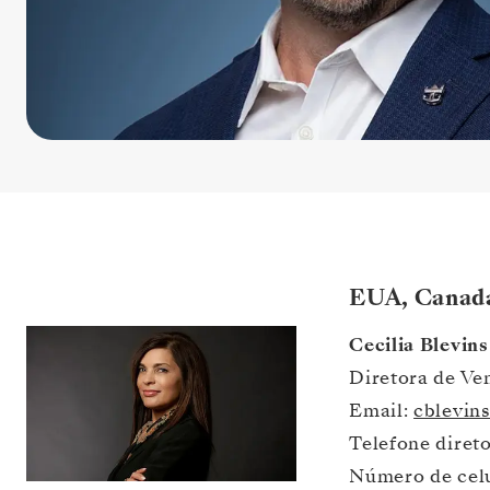
EUA, Canadá
Cecilia Blevins
Diretora de Ve
Email: 
cblevin
Telefone diret
Número de celu