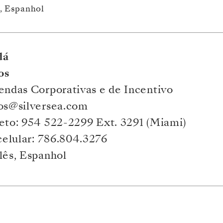
s, Espanhol
á 
os
endas Corporativas e de Incentivo
tos@silversea.com
eto: 954 522-2299 Ext. 3291 (Miami)
celu
lar: 786.804.3276 
lês, Espanhol