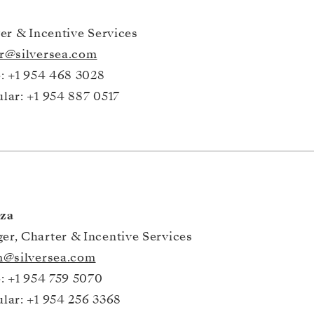
er & Incentive Services
r@silversea.com
o: +1 954 468 3028
lar: +1 954 887 0517 
za
r, Charter & Incentive Services
m@silversea.com
o: +1 954 759 5070
lar: +1 954 256 3368