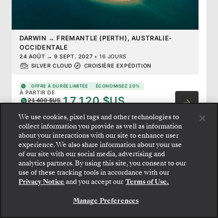
DARWIN
→
FREMANTLE (PERTH), AUSTRALIE-
OCCIDENTALE
24 AOÛT
→
9 SEPT. 2027
•
16 JOURS
SILVER CLOUD
CROISIÈRE EXPÉDITION
OFFRE À DURÉE LIMITÉE
ÉCONOMISEZ 20%
À PARTIR DE
17 120 $US
21 400 $US
PAR VOYAGEUR, AVEC LE TARIF ALL-INCLUSIVE PLUS
We use cookies, pixel tags and other technologies to
collect information you provide as well as information
about your interactions with our site to enhance user
experience. We also share information about your use
KIMBERLEY
of our site with our social media, advertising and
Australia: Exploring Western
analytics partners. By using this site, you consent to our
use of these tracking tools in accordance with our
Australia & the Kimberley Coast
Inscrivez-vous pour offres et actus
Privacy Notice
and you accept our
Terms of Use.
INSCRIVEZ‑VOUS ET RECEVEZ DES OFFRES
Manage Preferences