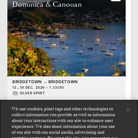
Dominica & Canouan
BRIDGETOWN
→
BRIDGETOWN
12
→
19 DÉC. 2026
•
7 JOURS
SILVER SPIRIT
OFFRE À DURÉE LIMITÉE
ÉCONOMISEZ 20%
ÉCONOMISEZ 40%
We use cookies, pixel tags and other technologies to
À PARTIR DE
2 550 $US
collect information you provide as well as information
about your interactions with our site to enhance user
PAR VOYAGEUR, AVEC LE TARIF LAST-MINUTE
experience. We also share information about your use
of our site with our social media, advertising and