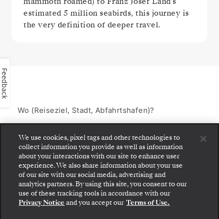
mammoth roamed) to Franz Josef Land’s
estimated 5 million seabirds, this journey is
the very definition of deeper travel.
Feedback
Wo (Reiseziel, Stadt, Abfahrtshafen)?
We use cookies, pixel tags and other technologies to
Welcher Zeitraum?
collect information you provide as well as information
about your interactions with our site to enhance user
experience. We also share information about your use
FILTER HINZUFÜGEN
of our site with our social media, advertising and
analytics partners. By using this site, you consent to our
use of these tracking tools in accordance with our
Privacy Notice
and you accept our
Terms of Use.
0 VERFÜGBARE KREUZFAHRTEN
BILD
KARTE