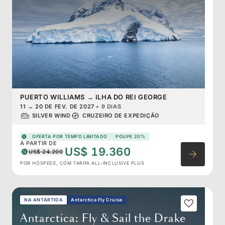
PUERTO WILLIAMS
→
ILHA DO REI GEORGE
11
→
20 DE FEV. DE 2027
•
9 DIAS
SILVER WIND
CRUZEIRO DE EXPEDIÇÃO
OFERTA POR TEMPO LIMITADO
POUPE 20%
A PARTIR DE
US$ 19.360
US$ 24.200
POR HÓSPEDE, COM TARIFA ALL-INCLUSIVE PLUS
NA ANTÁRTIDA
Antarctica Fly Cruise
Antarctica: Fly & Sail the Drake