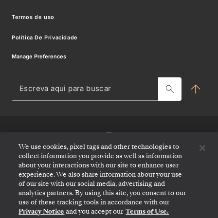
Registe-
Benefícios E Tarifas
Comunicados de Imprensa
Termos de uso
se
O que levar
Best Fare Guarantee
Modern Slavery Statement
Política De Privacidade
para
Silver Shore Baggage Valet
Termos e condições de ofertas
Manage Preferences
Subscrever-se para receber ofertas
receber
Centro de agentes de viagens
ofertas
Cruzeiros Charter & de Incentivos
Esc
e
aqui
Blog
para
novidades
bus
MY SILVERSEA
Seja
We use cookies, pixel tags and other technologies to
o
collect information you provide as well as information
primeiro
about your interactions with our site to enhance user
a
experience. We also share information about your use
saber
of our site with our social media, advertising and
sobre
analytics partners. By using this site, you consent to our
os
use of these tracking tools in accordance with our
nossos
Privacy Notice
and you accept our
Terms of Use.
itinerários