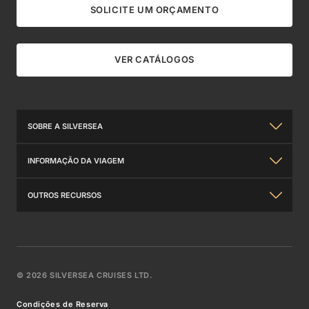
SOLICITE UM ORÇAMENTO
VER CATÁLOGOS
SOBRE A SILVERSEA
Sobre nós
INFORMAÇÃO DA VIAGEM
Silversea Experiência
Informações Gerais
OUTROS RECURSOS
Relações com investidores
Travel Insurance
Contate-nos
Prémios Internacionais
Requisitos De Viagem
Catálogos
Nossos Parceiros Em Luxo
©
2026
SILVERSEA CRUISES LTD.
Pacotes Wifi
Venetian Society
Carreiras de Silversea
Condições de Reserva
Perguntas Frequentes (FAQss)