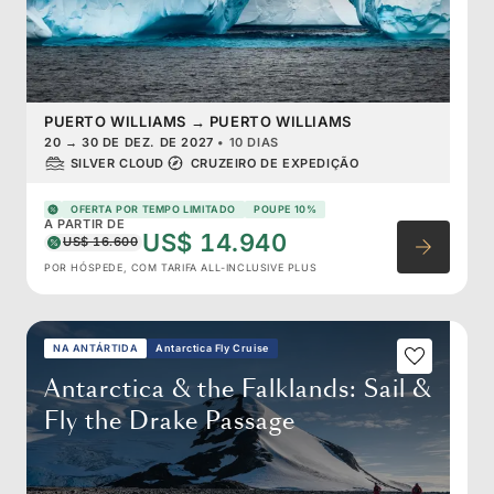
PUERTO WILLIAMS
→
PUERTO WILLIAMS
20
→
30 DE DEZ. DE 2027
•
10 DIAS
SILVER CLOUD
CRUZEIRO DE EXPEDIÇÃO
OFERTA POR TEMPO LIMITADO
POUPE 10%
A PARTIR DE
US$ 14.940
US$ 16.600
POR HÓSPEDE, COM TARIFA ALL-INCLUSIVE PLUS
NA ANTÁRTIDA
Antarctica Fly Cruise
Antarctica & the Falklands: Sail &
Fly the Drake Passage