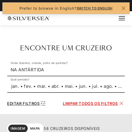
+1-888-978-4070
Prefer to browse in English?
SWITCH TO ENGLISH
ENCONTRE UM CRUZEIRO
Onde (destino, cidade, porto de partida)?
NA ANTÁRTIDA
Qual período?
jan. • fev. • mar. • abr. • mai. • jun. • jul. • ago. • set. 
EDITAR FILTROS
LIMPAR TODOS OS FILTROS
58 CRUZEIROS DISPONÍVEIS
IMAGEM
MAPA