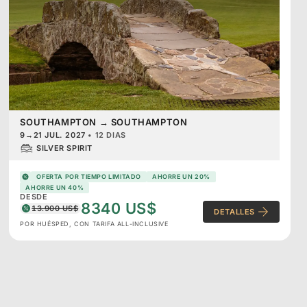
SOUTHAMPTON
→
SOUTHAMPTON
9
→
21 JUL. 2027
•
12 DIAS
SILVER SPIRIT
OFERTA POR TIEMPO LIMITADO
AHORRE UN 20%
AHORRE UN 40%
DESDE
8340 US$
13.900 US$
DETALLES
POR HUÉSPED, CON TARIFA ALL-INCLUSIVE