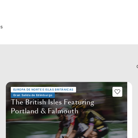
es
EUROPA DE NORTE E ISLAS BRITÁNICAS
Gran Salida de Edimburgo
The British Isles Featuring
Portland & Falmouth