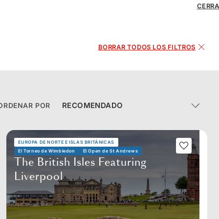
CERR
BORRAR TODOS LOS FILTROS
ORDENAR POR
EUROPA DE NORTE E ISLAS BRITÁNICAS
El Torneo de Wimbledon
El Open de St Andrews
The British Isles Featuring
Liverpool