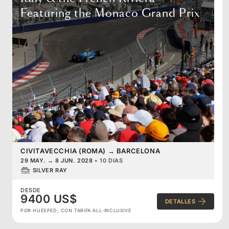
Featuring the Monaco Grand Prix
CIVITAVECCHIA (ROMA)
→
BARCELONA
29 MAY.
→
8 JUN. 2028
•
10 DIAS
SILVER RAY
DESDE
9400 US$
DETALLES
POR HUÉSPED, CON TARIFA ALL-INCLUSIVE