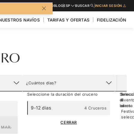
FOLLETO
BLOG
ESP
BUSCAR
INICIAR SESIÓN
NUESTROS NAVÍOS
TARIFAS Y OFERTAS
FIDELIZACIÓN
ERO
Eventos y
¿Cuántos días?
Barcos
Ofertas
Depor
Seleccione la duración del crucero
Selecc
Selecc
1
el
la
Event
barco
oferta
o
9-12 dias
4 Cruceros
Festiv
selec
Silv
Aho
CERRAR
728 
MAR.
ABR.
Cul
Tripu