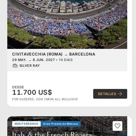
CIVITAVECCHIA (ROMA)
→
BARCELONA
29 MAY.
→
8 JUN. 2027
•
10 DIAS
SILVER RAY
DESDE
11.700 US$
DETALLES
POR HUÉSPED, CON TARIFA ALL-INCLUSIVE
MEDITERRÁNEO
Gran Premio de Mónaco
Italy & the French Riviera