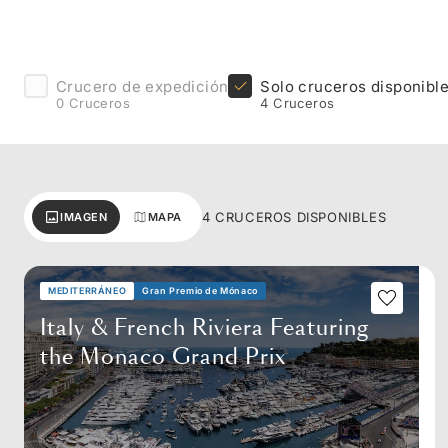
Crucero de expedición
Solo cruceros disponibl
0 Cruceros
4 Cruceros
4 CRUCEROS DISPONIBLES
IMAGEN
MAPA
MEDITERRÁNEO
Gran Premio de Mónaco
Italy & French Riviera Featuring
the Monaco Grand Prix