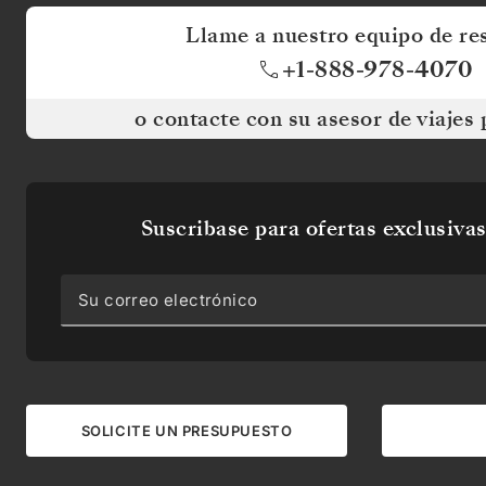
primero
Llame a nuestro equipo de re
en
conocer
+1-888-978-4070
nuestros
itinerarios
o contacte con su asesor de viajes 
y
reciba
ofertas
exclusivas,
artículos
sobre
Suscribase para ofertas exclusivas
destinos
y
mucho
más.
No
se
preocupe,
no
le
saturaremos
SOLICITE UN PRESUPUESTO
la
bandeja