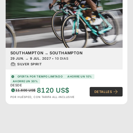
SOUTHAMPTON
→
SOUTHAMPTON
29 JUN.
→
9 JUL. 2027
•
10 DIAS
SILVER SPIRIT
OFERTA POR TIEMPO LIMITADO
AHORRE UN 10%
AHORRE UN 30%
DESDE
8120 US$
11.600 US$
DETALLES
POR HUÉSPED, CON TARIFA ALL-INCLUSIVE