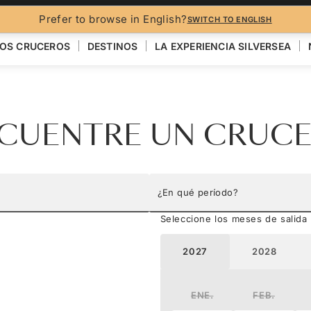
Prefer to browse in English?
SWITCH TO ENGLISH
OS CRUCEROS
DESTINOS
LA EXPERIENCIA SILVERSEA
CUENTRE UN CRUC
¿En qué período?
Seleccione los meses de salida
2027
2028
ENE.
FEB.