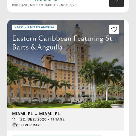
PRO GAST, MIT DEM TARIF ALL-INCLUSIVE
KARIBIK & MITTELAMERIKA
Eastern Caribbean Featuring St.
Barts & Anguilla
MIAMI, FL
→
MIAMI, FL
11.
→
22. DEZ. 2026
•
11 TAGE
SILVER RAY