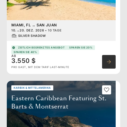
MIAMI, FL
→
SAN JUAN
10.
→
20. DEZ. 2026
•
10 TAGE
SILVER SHADOW
ZEITLICH BEGRENZTES ANGEBOT
SPAREN SIE 20%
SPAREN SIE 40%
AB
3.550 $
PRO GAST, MIT DEM TARIF LAST-MINUTE
KARIBIK & MITTELAMERIKA
Eastern Caribbean Featuring St.
Barts & Montserrat