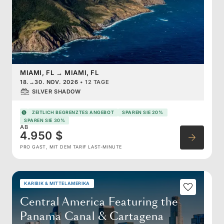
MIAMI, FL
→
MIAMI, FL
18.
→
30. NOV. 2026
•
12 TAGE
SILVER SHADOW
ZEITLICH BEGRENZTES ANGEBOT
SPAREN SIE 20%
SPAREN SIE 30%
AB
4.950 $
PRO GAST, MIT DEM TARIF LAST-MINUTE
KARIBIK & MITTELAMERIKA
Central America Featuring the
Panama Canal & Cartagena