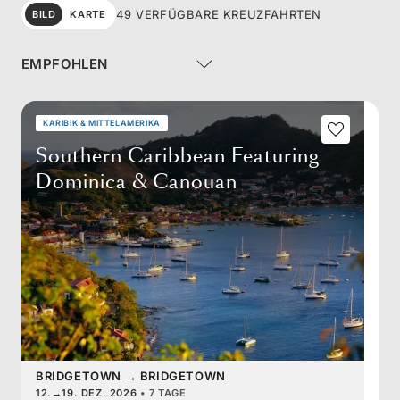
49 VERFÜGBARE KREUZFAHRTEN
BILD
KARTE
KARIBIK & MITTELAMERIKA
Southern Caribbean Featuring
Dominica & Canouan
BRIDGETOWN
→
BRIDGETOWN
12.
→
19. DEZ. 2026
•
7 TAGE