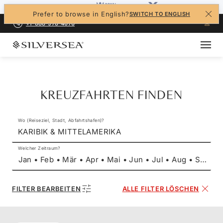
Prefer to browse in English?
SWITCH TO ENGLISH
+1-888-978-4070
KREUZFAHRTEN FINDEN
Wo (Reiseziel, Stadt, Abfahrtshafen)?
KARIBIK & MITTELAMERIKA
Welcher Zeitraum?
Jan • Feb • Mär • Apr • Mai • Jun • Jul • Aug • Sep • 
FILTER BEARBEITEN
ALLE FILTER LÖSCHEN