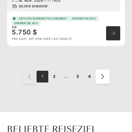
7.
→
18. NOV. 2026
•
11 TAGE
SILVER SHADOW
ZEITLICH BEGRENZTES ANGEBOT
SPAREN SIE 20%
SPAREN SIE 30%
AB
5.750 $
PRO GAST, MIT DEM TARIF LAST-MINUTE
1
2
…
5
6
BELIEBTE REISEZIEL