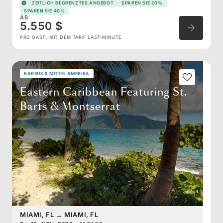
ZEITLICH BEGRENZTES ANGEBOT
SPAREN SIE 20%
SPAREN SIE 40%
AB
5.550 $
PRO GAST, MIT DEM TARIF LAST-MINUTE
KARIBIK & MITTELAMERIKA
Eastern Caribbean Featuring St.
Barts & Montserrat
MIAMI, FL
→
MIAMI, FL