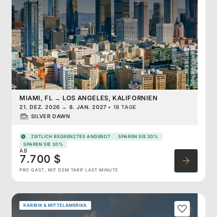
MIAMI, FL
→
LOS ANGELES, KALIFORNIEN
21. DEZ. 2026
→
8. JAN. 2027
•
18 TAGE
SILVER DAWN
ZEITLICH BEGRENZTES ANGEBOT
SPAREN SIE 20%
SPAREN SIE 30%
AB
7.700 $
PRO GAST, MIT DEM TARIF LAST-MINUTE
KARIBIK & MITTELAMERIKA