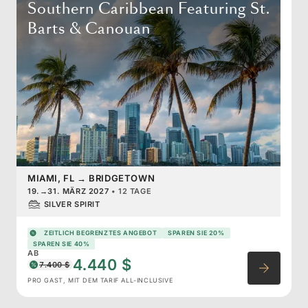
Southern Caribbean Featuring St.
Barts & Canouan
MIAMI, FL
→
BRIDGETOWN
19.
→
31. MÄRZ 2027
•
12 TAGE
SILVER SPIRIT
ZEITLICH BEGRENZTES ANGEBOT
SPAREN SIE 20%
SPAREN SIE 40%
AB
4.440 $
7.400 $
PRO GAST, MIT DEM TARIF ALL-INCLUSIVE