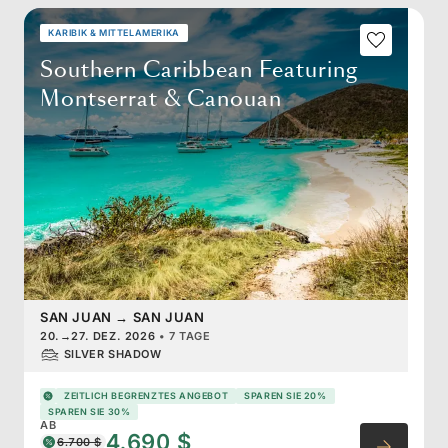
KARIBIK & MITTELAMERIKA
Southern Caribbean Featuring
Montserrat & Canouan
SAN JUAN
→
SAN JUAN
20.
→
27. DEZ. 2026
•
7 TAGE
SILVER SHADOW
ZEITLICH BEGRENZTES ANGEBOT
SPAREN SIE 20%
SPAREN SIE 30%
AB
4.690 $
6.700 $